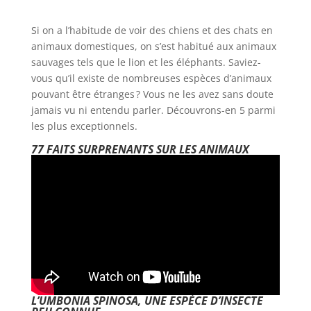
Si on a l’habitude de voir des chiens et des chats en
animaux domestiques, on s’est habitué aux animaux
sauvages tels que le lion et les éléphants. Saviez-
vous qu’il existe de nombreuses espèces d’animaux
pouvant être étranges ? Vous ne les avez sans doute
jamais vu ni entendu parler. Découvrons-en 5 parmi
les plus exceptionnels.
77 FAITS SURPRENANTS SUR LES ANIMAUX
L’UMBONIA SPINOSA, UNE ESPÈCE D’INSECTE