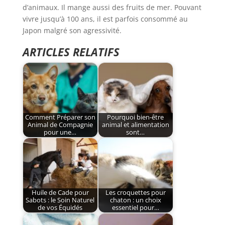
d’animaux. Il mange aussi des fruits de mer. Pouvant
vivre jusqu’à 100 ans, il est parfois consommé au
Japon malgré son agressivité.
ARTICLES RELATIFS
Comment Préparer son
Pourquoi bien-être
Animal de Compagnie
animal et alimentation
pour une…
sont…
Huile de Cade pour
Les croquettes pour
Sabots : le Soin Naturel
chaton : un choix
de vos Équidés
essentiel pour…