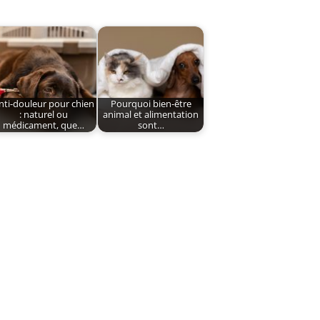
nti-douleur pour chien
Pourquoi bien-être
: naturel ou
animal et alimentation
médicament, que…
sont…