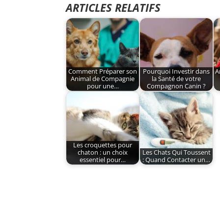
ARTICLES RELATIFS
Comment Préparer son
Pourquoi Investir dans
A
Animal de Compagnie
la Santé de votre
pour une…
Compagnon Canin ?
Les croquettes pour
chaton : un choix
Les Chats Qui Toussent
essentiel pour…
: Quand Contacter un…