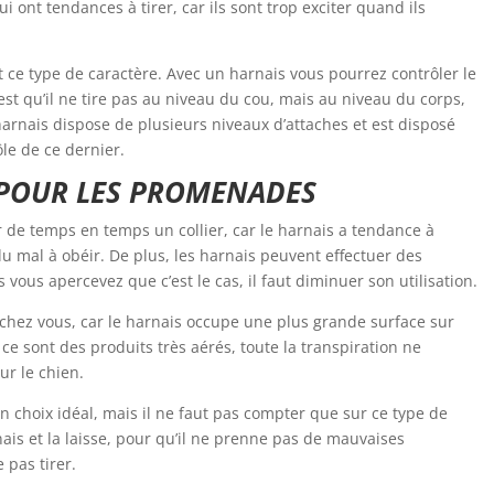
qui ont tendances à tirer, car ils sont trop exciter quand ils
t ce type de caractère. Avec un harnais vous pourrez contrôler le
’est qu’il ne tire pas au niveau du cou, mais au niveau du corps,
e harnais dispose de plusieurs niveaux d’attaches et est disposé
rôle de ce dernier.
S POUR LES PROMENADES
ser de temps en temps un collier, car le harnais a tendance à
a du mal à obéir. De plus, les harnais peuvent effectuer des
s vous apercevez que c’est le cas, il faut diminuer son utilisation.
t chez vous, car le harnais occupe une plus grande surface sur
ue ce sont des produits très aérés, toute la transpiration ne
ur le chien.
 choix idéal, mais il ne faut pas compter que sur ce type de
rnais et la laisse, pour qu’il ne prenne pas de mauvaises
 pas tirer.